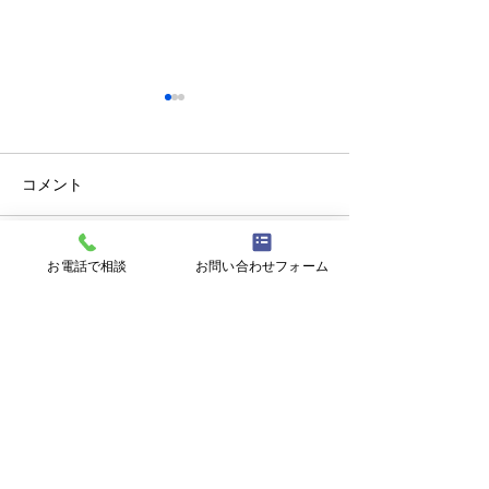
コメント
お電話で相談
お問い合わせフォーム
コメントを追加…
【ミニ企業説明会＆職場
【無料セミナー 8
見学会】8/17㊊ 株式会社
心の回復力を育
大翔
分らしく生きる
ジリエンス～
〒900-0021 沖縄県那覇市泉崎１丁目２０
−１ 6F