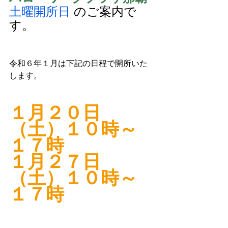
土曜開所日 
のご案内で
す。
令和６年１月は下記の日程で開所いた
します。
１月２０日
（土）１０時～
１７時
１月２７日
（土）１０時～
１７時