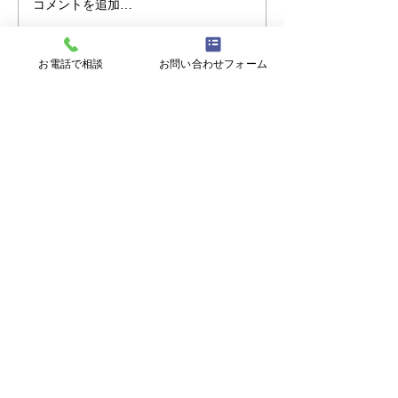
コメントを追加…
【ミニ企業説明会＆職場
【無料セミナー 8
見学会】8/17㊊ 株式会社
心の回復力を育
大翔
分らしく生きる
お電話で相談
お問い合わせフォーム
ジリエンス～
〒900-0021 沖縄県那覇市泉崎１丁目２０
−１ 6F
【開所時間】
平日9:00~17:00 (土日祝日、年末年始を
除く)
TEL：
098-867-8010
【開所時間】