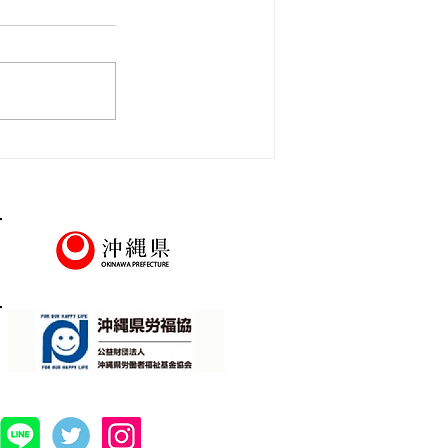
説明会＆職場見学会】8/17㊊
大翔