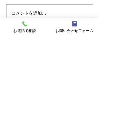
【開所のお知らせ】
コメントを追加…
【重要】台風接
所判断について
お電話で相談
お問い合わせフォーム
〒900-0021 沖縄県那覇市泉崎１丁目２０
−１ 6F
【開所時間】
平日9:00~17:00 (土日祝日、年末年始を
除く)
TEL：
098-867-8010