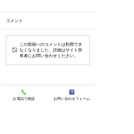
コメント
【重要】台風接近時の閉
【ミニ企業説明
この投稿へのコメントは利用でき
なくなりました。詳細はサイト所
所判断について
見学会】8/17㊊
有者にお問い合わせください。
大翔
お電話で相談
お問い合わせフォーム
〒900-0021 沖縄県那覇市泉崎１丁目２０
−１ 6F
【開所時間】
平日9:00~17:00 (土日祝日、年末年始を
除く)