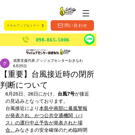
メニュー
問い合わせ
スキルアップセミナー
098-865-5006
就業支援代表 グッジョブセンターおきなわ
6月25日
【重要】台風接近時の閉所
判断について
6月25日、26日にかけ、
台風7号
が接近
の見込みとなっております。
台風接近により
本島中南部に暴風警報
が発表され、かつ公共交通機関（バ
ス）の運行中止予告が発表された場
合、
みなさまの安全確保のため臨時閉