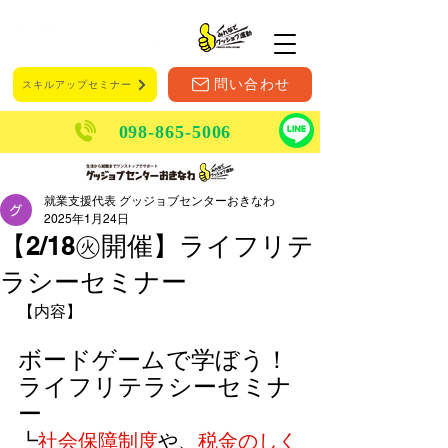
メニュー
問い合わせ
スキルアップセミナー
098-865-5006
就業支援代表 グッジョブセンターおきなわ
2025年1月24日
【2/18㊋開催】ライフリテ
ラシーセミナー
【内容】
ボードゲームで学ぼう！
ライフリテラシーセミナ
ー
┗
社会保障制度
や、
税金のしく