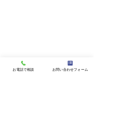
お電話で相談
お問い合わせフォーム
コメント
コメントを追加…
【重要】台風接近時の閉
【ミニ企業説明
所判断について
見学会】8/17㊊