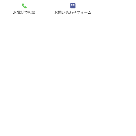
大翔
分らしく生きる
ジリエンス～
お電話で相談
お問い合わせフォーム
〒900-0021 沖縄県那覇市泉崎１丁目２０
−１ 6F
【開所時間】
平日9:00~17:00 (土日祝日、年末年始を
除く)
TEL：
098-867-8010
【開所時間】
平日10:30~19:00
第2・第4土曜日 10:00~17:00
(日祝日、年末年始を除く)