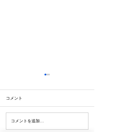
コメント
コメントを追加…
【ミニ企業説明会＆職場
【無料セミナー 8
見学会】8/17㊊ 株式会社
心の回復力を育