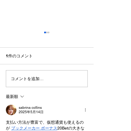
1件のコメント
コメントを追加…
【重要】台風接近時の閉
【ミニ企業説明
所判断について
見学会】8/17㊊
大翔
最新順
sabrina collins
2025年5月14日
支払い方法が豊富で、仮想通貨も使えるの
が 
ブックメーカー ボーナス
20Betの大きな