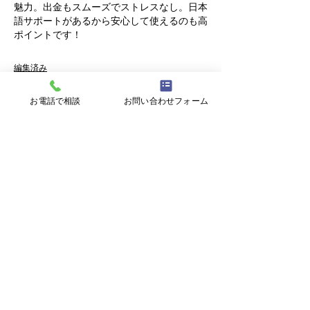
魅力。出金もスムーズでストレスなし。日本
語サポートがあるから安心して使えるのも高
ポイントです！
編集済み
いいね！
返信
お電話で相談
お問い合わせフォーム
〒900-0021 沖縄県那覇市泉崎１丁目２０
−１ 6F
【開所時間】
平日9:00~17:00 (土日祝日、年末年始を
除く)