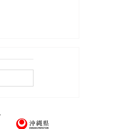
説明会＆職場見学会】8/17㊊
大翔