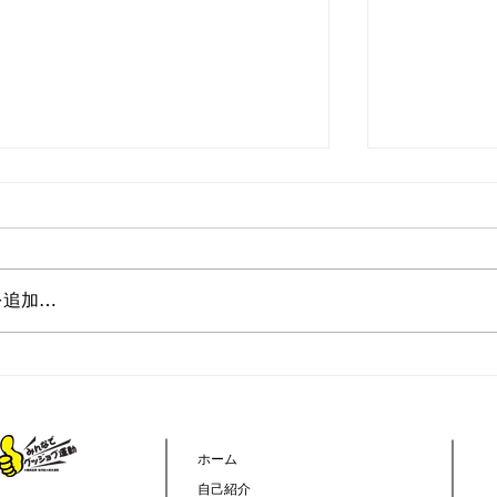
を追加…
】台風接近時の閉所判断について
【ミニ企業
株式会社 
ホーム
自己紹介