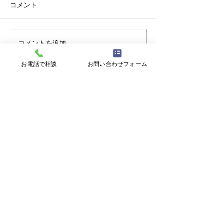
コメント
コメントを追加…
【重要】台風接近時の閉
【ミニ企業説明
所判断について
見学会】8/17㊊
お電話で相談
お問い合わせフォーム
大翔
〒900-0021 沖縄県那覇市泉崎１丁目２０
−１ 6F
【開所時間】
平日9:00~17:00 (土日祝日、年末年始を
除く)