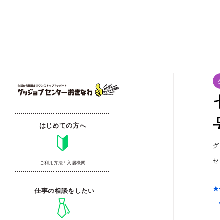
はじめての方へ
グ
セ
ご利用方法 / 入居機関
★
仕事の相談をしたい
　