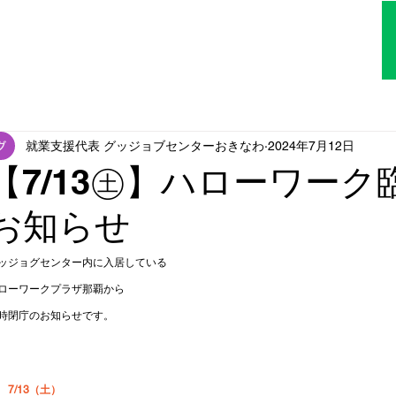
TOP
はじめての方へ
アクセス
就業支援代表 グッジョブセンターおきなわ
2024年7月12日
【7/13㊏】ハローワー
お知らせ
ッジョグセンター内に入居している
ローワークプラザ那覇から
時閉庁のお知らせです。
7/13（土）