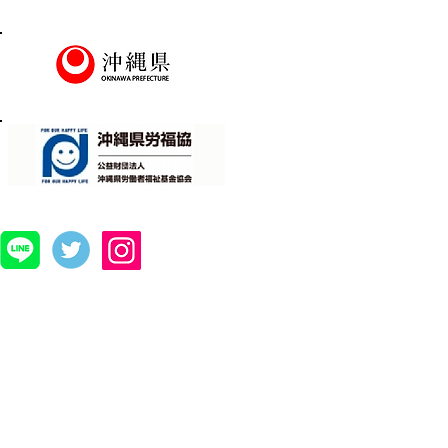
説明会＆職場見学会】8/17㊊
大翔