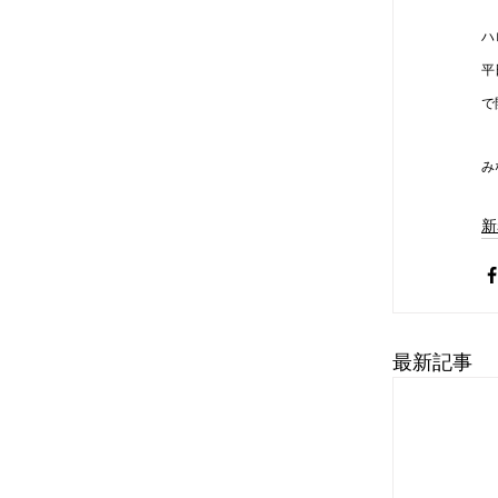
ハ
平
で
み
新
最新記事