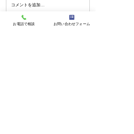
コメントを追加…
【ミニ企業説明会＆職場
【無料セミナー 8
見学会】8/17㊊ 株式会社
心の回復力を育
大翔
分らしく生きる
お電話で相談
お問い合わせフォーム
ジリエンス～
〒900-0021 沖縄県那覇市泉崎１丁目２０
−１ 6F
【開所時間】
平日9:00~17:00 (土日祝日、年末年始を
除く)
TEL：
098-867-8010
【開所時間】