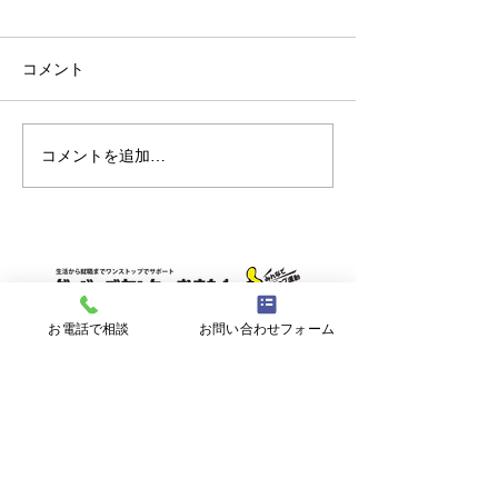
コメント
コメントを追加…
【重要】台風接近時の閉
【ミニ企業説明
所判断について
見学会】8/17㊊
大翔
お電話で相談
お問い合わせフォーム
〒900-0021 沖縄県那覇市泉崎１丁目２０
−１ 6F
【開所時間】
平日9:00~17:00 (土日祝日、年末年始を
除く)