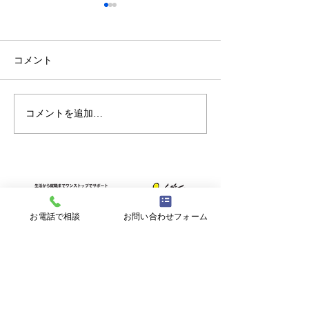
コメント
コメントを追加…
【重要】台風接近時の閉
【ミニ企業説明
所判断について
見学会】8/17㊊
大翔
お電話で相談
お問い合わせフォーム
〒900-0021 沖縄県那覇市泉崎１丁目２０
−１ 6F
【開所時間】
平日9:00~17:00 (土日祝日、年末年始を
除く)