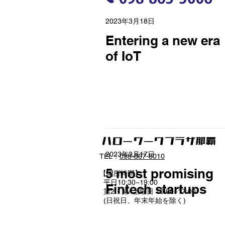
2023年3月18日
Entering a new era
of IoT
2023年3月17日
TEL：
098-867-8010
5 most promising
【開所時間】
平日10:30~19:00
Fintech startups
第2・第4土曜日 10:00~17:00
(日祝日、年末年始を除く)