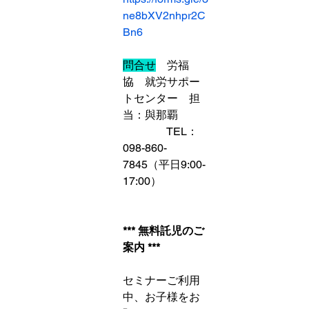
ne8bXV2nhpr2C
Bn6
問合せ
　労福
協　就労サポー
トセンター　担
当：與那覇
　　　　TEL：
098-860-
7845（平日9:00-
17:00）
*** 無料託児のご
案内 ***
セミナーご利用
中、お子様をお