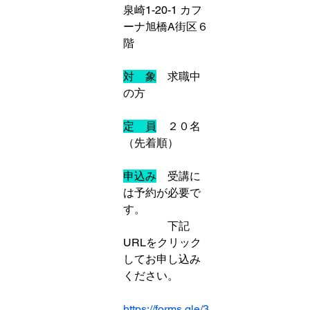
泉崎1-20-1 カフ
ーナ旭橋A街区６
階
対　象
　求職中
の方
定　員
　２０名
（先着順）
申込み
受講に
は予約が必要で
す。
　　　　下記
URLをクリック
してお申し込み
ください。
https://forms.gle/3