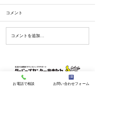
コメント
コメントを追加…
【ミニ企業説明会＆職場
【無料セミナー 8
見学会】8/17㊊ 株式会社
心の回復力を育
大翔
分らしく生きる
ジリエンス～
〒900-0021 沖縄県那覇市泉崎１丁目２０
お電話で相談
お問い合わせフォーム
−１ 6F
【開所時間】
平日9:00~17:00 (土日祝日、年末年始を
除く)