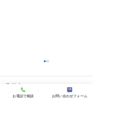
コメント
お電話で相談
お問い合わせフォーム
コメントを追加…
【ミニ企業説明会＆職場
【無料セミナー 8
見学会】8/17㊊ 株式会社
心の回復力を育
大翔
分らしく生きる
ジリエンス～