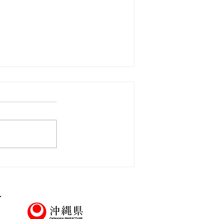
説明会＆職場見学会】8/17㊊
大翔