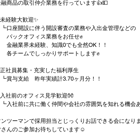
金融商品の取引仲介業務を行っています👍💵
✅未経験大歓迎✨
　┗口座開設に伴う開設審査の業務や入出金管理などの
　　バックオフィス業務をお任せ✊
　　金融業界未経験、知識0でも全然OK！！
　　各チームでしっかりサポートします✊
✅正社員募集・充実した福利厚生
　┗賞与支給　昨年実績計3.70ヶ月分！！
✅入社前のオフィス見学歓迎👐
　┗入社前に共に働く仲間や会社の雰囲気を知れる機会あ
マンツーマンで採用担当とじっくりお話できる会になり
皆さんのご参加お待ちしています☺