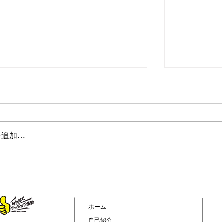
を追加…
】台風接近時の閉所判断について
【ミニ企業
株式会社 
ホーム
自己紹介