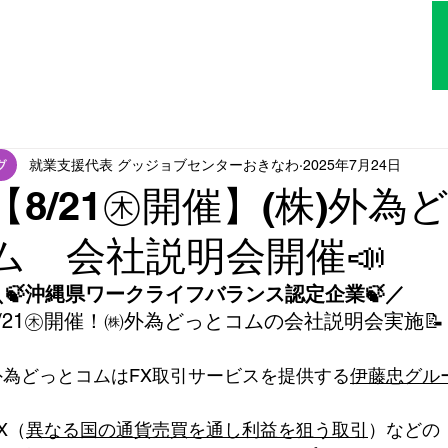
TOP
はじめての方へ
アクセス
就業支援代表 グッジョブセンターおきなわ
2025年7月24日
【8/21㊍開催】(株)外為
ム 会社説明会開催📣
＼🍃沖縄県ワークライフバランス認定企業🍃／
8/21㊍開催！㈱外為どっとコムの会社説明会実施📝
外為どっとコムはFX取引サービスを提供する
伊藤忠グル
X（
異なる国の通貨売買を通し利益を狙う取引
）などの