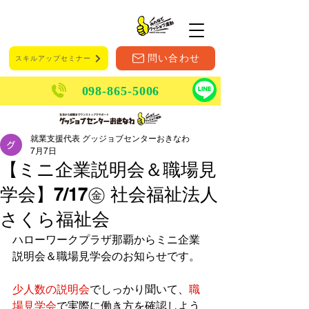
メニュー
問い合わせ
スキルアップセミナー
098-865-5006
就業支援代表 グッジョブセンターおきなわ
7月7日
【ミニ企業説明会＆職場見
学会】7/17㊎ 社会福祉法人
さくら福祉会
ハローワークプラザ那覇からミニ企業
説明会＆職場見学会のお知らせです。
少人数の説明会
でしっかり聞いて、
職
場見学会
で実際に働き方を確認しよう