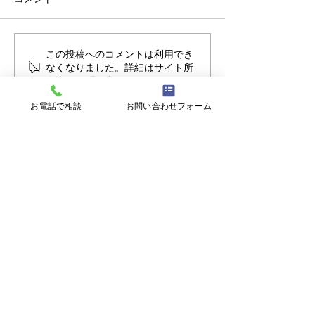
【重要】台風接近時の閉
【ミニ企業説明
この投稿へのコメントは利用でき
なくなりました。詳細はサイト所
所判断について
見学会】8/17㊊
有者にお問い合わせください。
大翔
お電話で相談
お問い合わせフォーム
〒900-0021 沖縄県那覇市泉崎１丁目２０
−１ 6F
【開所時間】
平日9:00~17:00 (土日祝日、年末年始を
除く)