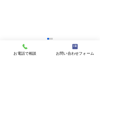
お電話で相談
お問い合わせフォーム
コメント
【ミニ企業説明会＆職場
【無料セミナー 8
この投稿へのコメントは利用でき
なくなりました。詳細はサイト所
見学会】8/17㊊ 株式会社
心の回復力を育
有者にお問い合わせください。
大翔
分らしく生きる
ジリエンス～